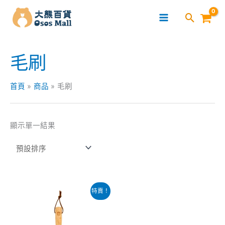
跳
至
主
要
毛刷
內
容
首頁
商品
毛刷
顯示單一結果
原
目
特賣！
始
前
價
價
格：
格：
$49.00。
$29.00。