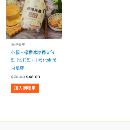
$78.00。
$48.00。
保健養生
茶願 – 檸檬冰糖獨立包
裝 (15粒裝) 止咳化痰 美
白肌膚
$
78.00
$
48.00
加入購物車