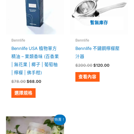
有
多
種
暫無庫存
款
式。
Bennlife
Bennlife
可
Bennlife USA 植物單方
Bennlife 不鏽鋼檸檬壓
在
精油 – 果類香味 (百香果
汁器
產
| 無花果 | 椰子 | 葡萄柚
$
200.00
$
120.00
品
| 檸檬 | 佛手柑)
頁
查看內容
$
78.00
$
68.00
面
選
選擇規格
擇
選
項
原
目
特賣！
始
前
價
價
格：
格：