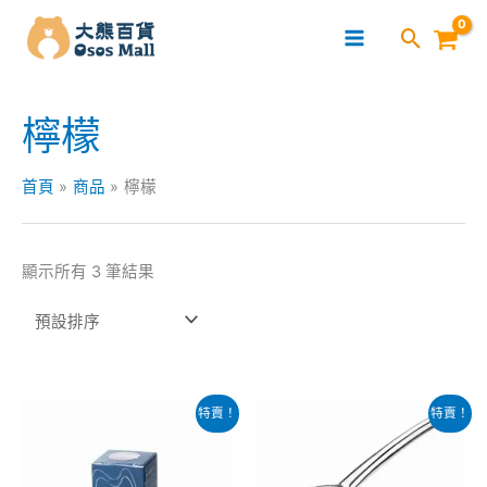
跳
至
主
要
檸檬
內
容
首頁
商品
檸檬
顯示所有 3 筆結果
原
目
原
目
此
特賣！
特賣！
始
前
始
前
產
價
價
價
價
格：
格：
格：
格：
品
$78.00。
$68.00。
$200.00。
$120.00。