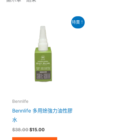
原
目
特賣！
始
前
價
價
格：
格：
$38.00。
$15.00。
Bennlife
Bennlife 多用途強力油性膠
水
$
38.00
$
15.00