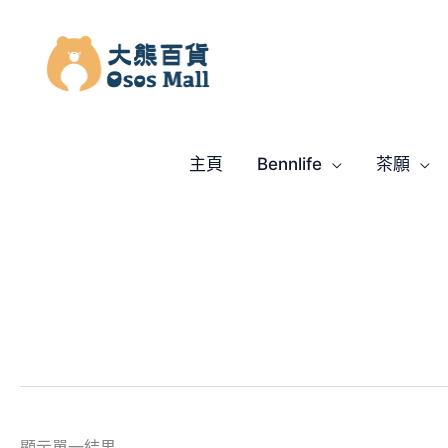
跳
至
主
要
內
容
主頁
Bennlife
茶願
顯示單一結果