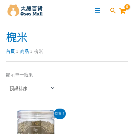
跳
至
主
要
槐米
內
容
首頁
商品
槐米
顯示單一結果
原
目
特賣！
始
前
價
價
格：
格：
$65.00。
$48.00。