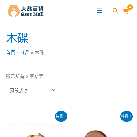
跳
至
主
要
木碟
內
容
首頁
商品
木碟
顯示所有 2 筆結果
原
目
原
目
特賣！
特賣！
始
前
始
前
價
價
價
價
格：
格：
格：
格：
$299.00。
$189.00。
$62.00。
$52.00。