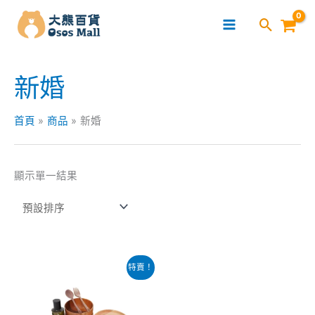
跳
至
主
要
新婚
內
容
首頁
商品
新婚
顯示單一結果
原
目
特賣！
始
前
價
價
格：
格：
$599.00。
$499.00。