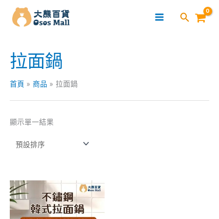
跳
至
主
要
拉面鍋
內
容
首頁
商品
拉面鍋
顯示單一結果