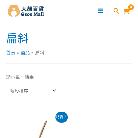
跳
至
主
要
扁斜
內
容
首頁
商品
扁斜
顯示單一結果
原
目
特賣！
始
前
價
價
格：
格：
$155.00。
$105.00。