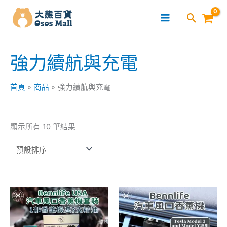
跳
至
主
要
強力續航與充電
內
容
首頁
商品
強力續航與充電
顯示所有 10 筆結果
此
此
產
產
品
品