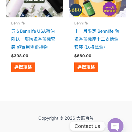
種
種
款
款
式。
式。
Bennlife
Bennlife
可
可
五支Bennlife USA精油
十一月限定 Bennlife 陶
在
在
附送一部陶瓷香薰機套
瓷香薰機連十二支精油
產
產
裝 超實用聖誕禮物
套裝 (送按摩油)
品
品
$
398.00
$
680.00
頁
頁
面
面
選擇規格
選擇規格
選
選
擇
擇
選
選
項
項
Copyright © 2026 大熊百貨
Contact us