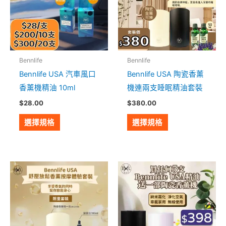
多
多
種
種
款
款
式。
式。
Bennlife
Bennlife
可
可
Bennlife USA 汽車風口
Bennlife USA 陶瓷香薰
在
在
香薰機精油 10ml
機連兩支睡眠精油套裝
產
產
$
28.00
$
380.00
品
品
頁
頁
選擇規格
選擇規格
面
面
選
選
擇
擇
此
此
選
選
產
產
項
項
品
品
有
有
多
多