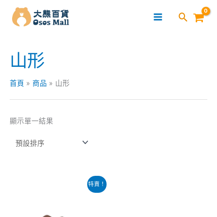
跳
至
主
要
山形
內
容
首頁
商品
山形
顯示單一結果
原
目
特賣！
始
前
價
價
格：
格：
$169.00。
$129.00。