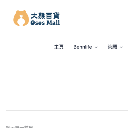
跳
至
主
要
內
容
主頁
Bennlife
茶願
顯示單一結果