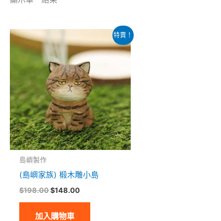
原
目
特賣！
始
前
價
價
格：
格：
$198.00。
$148.00。
島嶼製作
(島嶼家族) 椴木雕小島
$
198.00
$
148.00
加入購物車