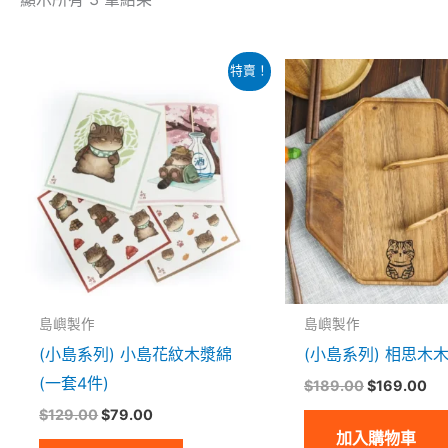
原
目
原
目
特賣！
始
前
始
前
價
價
價
價
格：
格：
格：
格
$129.00。
$79.00。
$189.00。
$1
島嶼製作
島嶼製作
(小島系列) 小島花紋木漿綿
(小島系列) 相思木
(一套4件)
$
189.00
$
169.00
$
129.00
$
79.00
加入購物車