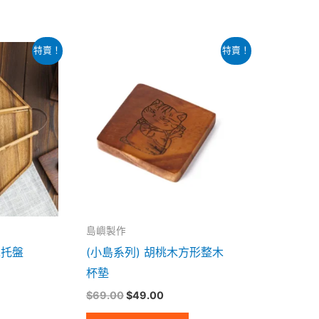
原
目
特賣！
特賣！
始
前
價
價
：
格：
格：
69.00。
$69.00。
$49.00。
島嶼製作
木托盤
(小島系列) 胡桃木方形整木
杯墊
$
69.00
$
49.00