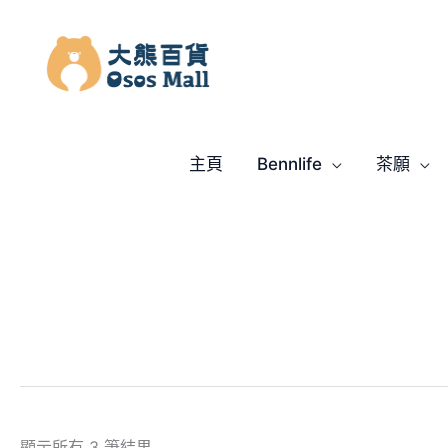
跳
至
主
要
內
容
主頁
Bennlife
茶願
顯示所有 3 筆結果