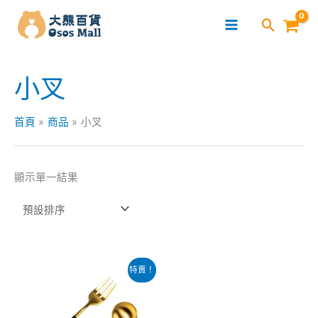
跳
至
主
要
小叉
內
容
首頁
商品
小叉
顯示單一結果
原
目
特賣！
始
前
價
價
格：
格：
$59.00。
$42.00。