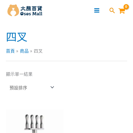
跳
至
主
要
四叉
內
容
首頁
商品
四叉
顯示單一結果