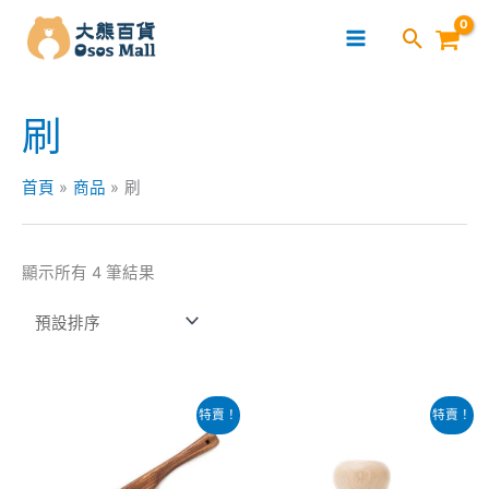
跳
至
主
要
刷
內
容
首頁
商品
刷
顯示所有 4 筆結果
原
目
原
目
特賣！
特賣！
始
前
始
前
價
價
價
價
格：
格：
格：
格：
$109.00。
$89.00。
$49.00。
$29.00。