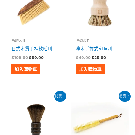
島嶼製作
島嶼製作
日式木質手柄軟毛刷
櫸木手握式印章刷
$
109.00
$
89.00
$
49.00
$
29.00
加入購物車
加入購物車
原
目
原
目
特賣！
特賣！
始
前
始
前
價
價
價
價
格：
格：
格：
格：
$109.00。
$79.00。
$48.00。
$28.00。