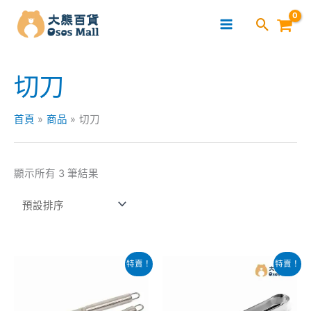
跳
至
主
要
切刀
內
容
首頁
商品
切刀
顯示所有 3 筆結果
原
目
原
目
特賣！
特賣！
始
前
始
前
價
價
價
價
格：
格：
格：
格：
$40.00。
$20.00。
$48.00。
$28.00。