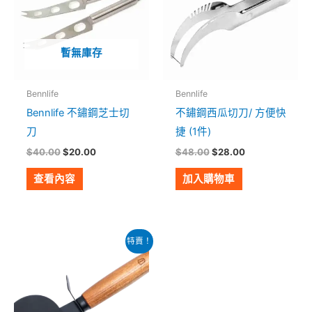
暫無庫存
Bennlife
Bennlife
Bennlife 不鏽鋼芝士切
不鏽鋼西瓜切刀/ 方便快
刀
捷 (1件)
$
40.00
$
20.00
$
48.00
$
28.00
查看內容
加入購物車
原
目
特賣！
始
前
價
價
格：
格：
$59.00。
$45.00。