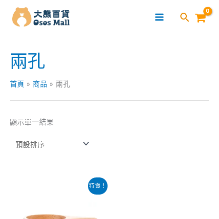
跳
至
主
要
兩孔
內
容
首頁
商品
兩孔
顯示單一結果
原
目
特賣！
始
前
價
價
格：
格：
$129.00。
$89.00。