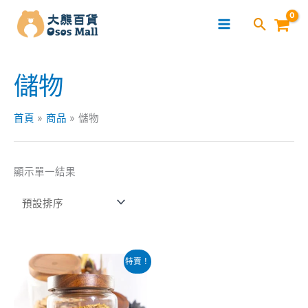
跳
至
主
要
儲物
內
容
首頁
商品
儲物
顯示單一結果
原
目
特賣！
始
前
價
價
格：
格：
$267.00。
$189.00。