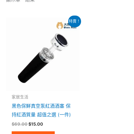
原
目
特賣！
始
前
價
價
格：
格：
$69.00。
$15.00。
家居生活
黑色保鮮真空泵紅酒酒塞 保
持紅酒質量 超值之選 (一件)
$
69.00
$
15.00