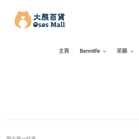
跳
至
主
要
內
容
主頁
Bennlife
茶願
顯示單一結果